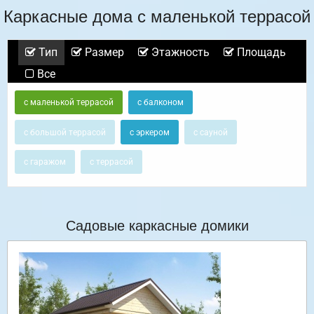
Каркасные дома с маленькой террасой
Тип
Размер
Этажность
Площадь
Все
с маленькой террасой
с балконом
с большой террасой
с эркером
с сауной
с гаражом
с террасой
Садовые каркасные домики