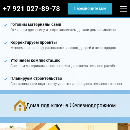
+7 921 027-89-78
Перезвоните мне
Готовим материалы сами
Отбираем древесину и подготавливаем детали домокомплекта.
Корректируем проекты
Меняем планировку, расположение окон, дверей и перегородок.
Уточняем комплектацию
Сверяем материалы и состав работ до окончательного расчёта.
Планируем строительство
Согласовываем подготовку участка и последовательность этапов.
Дома под ключ в Железнодорожном