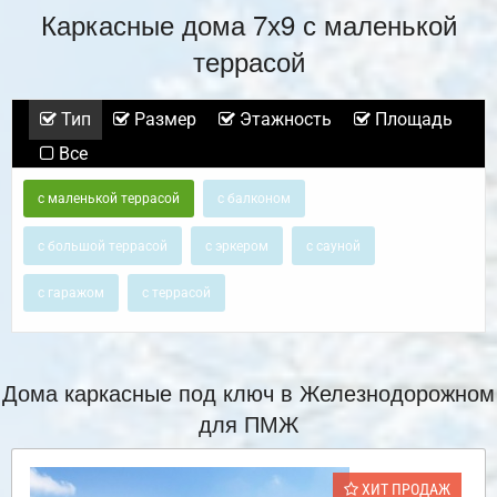
Каркасные дома 7х9 с маленькой
террасой
Тип
Размер
Этажность
Площадь
Все
с маленькой террасой
с балконом
с большой террасой
с эркером
с сауной
с гаражом
с террасой
Дома каркасные под ключ в Железнодорожном
для ПМЖ
ХИТ ПРОДАЖ