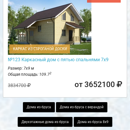
КАРКАС ИЗ СТРОГАНОЙ ДОСКИ
№123 Каркасный дом с пятью спальнями 7х9
Размер: 7х9 м
2
Общая площадь: 109.7
от 3652100
3834700
Дома из бруса
Дома из бруса с верандой
Двухэтажные дома из бруса
Дома из бруса 8х9