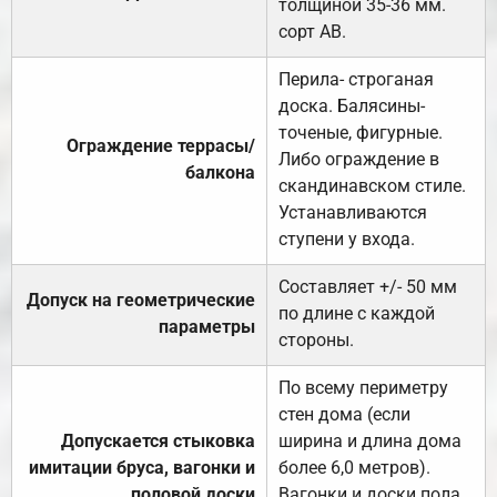
толщиной 35-36 мм.
сорт АВ.
Перила- строганая
доска. Балясины-
точеные, фигурные.
Ограждение террасы/
Либо ограждение в
балкона
скандинавском стиле.
Устанавливаются
ступени у входа.
Составляет +/- 50 мм
Допуск на геометрические
по длине с каждой
параметры
стороны.
По всему периметру
стен дома (если
Допускается стыковка
ширина и длина дома
имитации бруса, вагонки и
более 6,0 метров).
половой доски
Вагонки и доски пола