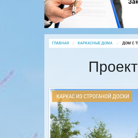
ГЛАВНАЯ
КАРКАСНЫЕ ДОМА
CURRENT
ДОМ С Т
Проект
КАРКАС ИЗ СТРОГАНОЙ ДОСКИ