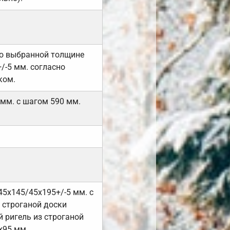
но выбранной толщине
/-5 мм. согласно
ком.
 мм. с шагом 590 мм.
45х145/45х195+/-5 мм. с
 строганой доски
 ригель из строганой
х95 мм.