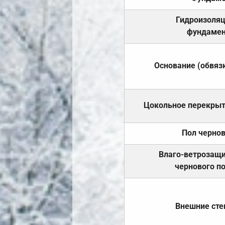
Гидроизоля
фундамен
Основание (обвяз
Цокольное перекры
Пол черно
Влаго-ветрозащ
чернового п
Внешние ст