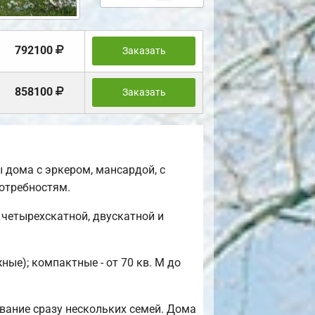
792100
Заказать
858100
Заказать
 дома с эркером, мансардой, с
отребностям.
четырехскатной, двускатной и
ые); компактные - от 70 кв. М до
вание сразу нескольких семей. Дома