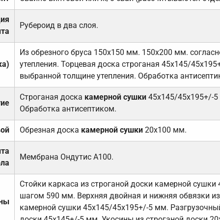
ция
Рубероид в два слоя.
та
Из обрезного бруса 150х150 мм. 150х200 мм. соглас
ка)
утепления. Торцевая доска строганая 45х145/45х195+
выбранной толщине утепления. Обработка антисепти
Строганая доска
камерной сушки
45х145/45х195+/-5
тие
Обработка антисептиком.
вой
Обрезная доска
камерной сушки
20х100 мм.
ита
Мембрана Ондутис А100.
ола
Стойки каркаса из строганой доски камерной сушки 
шагом 590 мм. Верхняя двойная и нижняя обвязки из
ены
камерной сушки 45х145/45х195+/-5 мм. Разгрузочный
доски 45х145+/-5 мм. Укосины из строганой доски 20