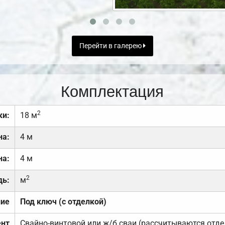
Перейти в галерею
Комплектация
2
ки:
18 м
на:
4 м
на:
4 м
2
дь:
м
ние
Под ключ (с отделкой)
нт
Свайно-винтовой или ж/б сваи (рассчитываются отде