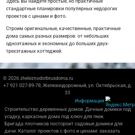
Здесь вы найдете простые, но практичные
стандартные планировки популярных недорогих
проектов с ценами и фото.
Строим оригинальные, качественные, практичные
дома самых разных размеров: от небольших
одноэтажных и экономных до больших двух-
трехэтажных коттеджей.
© 2026 zheleznodorbrusdoma.ru
+7 921 027-89-78; Железнодорожный, ул. Октябрьская, д.
33
Информация
Строительство деревянных домов: Дачные домики под
усадку, каркасные дома под ключ для пмж.
Бригада плотников постороит садовые домики для
дачи. Каталог проектов с фото и ценами: заказать