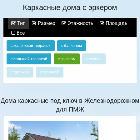
Каркасные дома с эркером
Тип
Размер
Этажность
Площадь
Все
с маленькой террасой
с балконом
с большой террасой
с эркером
с сауной
с гаражом
с террасой
Дома каркасные под ключ в Железнодорожном
для ПМЖ