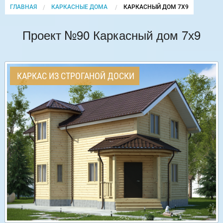
ГЛАВНАЯ
КАРКАСНЫЕ ДОМА
CURRENT:
КАРКАСНЫЙ ДОМ 7Х9
Проект №90 Каркасный дом 7х9
КАРКАС ИЗ СТРОГАНОЙ ДОСКИ