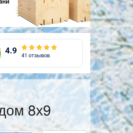
4.9
41
отзывов
дом 8х9