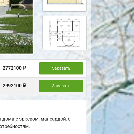
2772100
Заказать
2992100
Заказать
 дома с эркером, мансардой, с
отребностям.