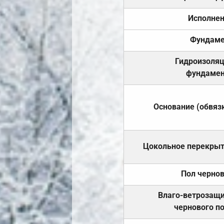
Исполне
Фундаме
Гидроизоля
фундамен
Основание (обвяз
Цокольное перекры
Пол черно
Влаго-ветрозащ
чернового п