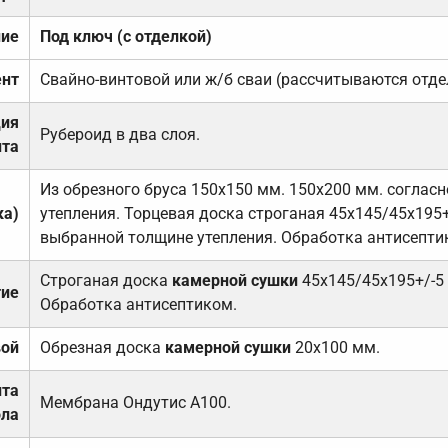
ние
Под ключ (с отделкой)
нт
Свайно-винтовой или ж/б сваи (рассчитываются отде
ция
Рубероид в два слоя.
та
Из обрезного бруса 150х150 мм. 150х200 мм. соглас
ка)
утепления. Торцевая доска строганая 45х145/45х195+
выбранной толщине утепления. Обработка антисепти
Строганая доска
камерной сушки
45х145/45х195+/-5
тие
Обработка антисептиком.
вой
Обрезная доска
камерной сушки
20х100 мм.
ита
Мембрана Ондутис А100.
ола