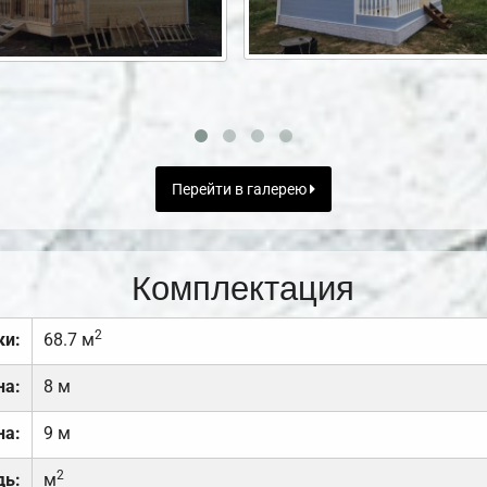
Перейти в галерею
Комплектация
2
ки:
68.7 м
на:
8 м
на:
9 м
2
дь:
м