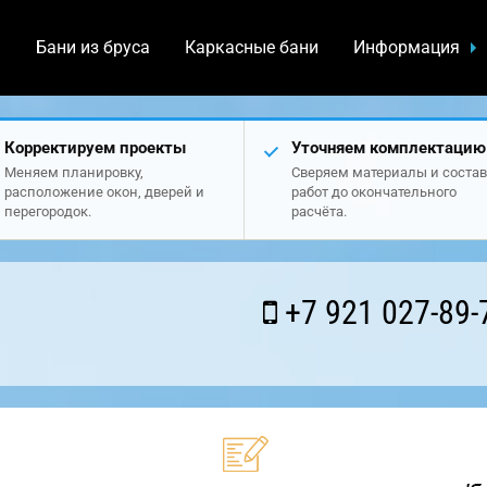
а
Бани из бруса
Каркасные бани
Информация
Корректируем проекты
Уточняем комплектацию
Меняем планировку,
Сверяем материалы и состав
расположение окон, дверей и
работ до окончательного
перегородок.
расчёта.
+7 921 027-89-