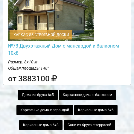
КАРКАС ИЗ СТРОГАНОЙ ДОСКИ
№73 Двухэтажный Дом с мансардой и балконом
10х8
Размер: 8х10 м
2
Общая площадь: 148
от 3883100
Дома из бруса 6х5
Каркасные дома с балконом
Каркасные дома с верандой
Каркасные дома 6х6
Каркасные дома 6х8
Бани из бруса с террасой