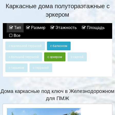
Каркасные дома полутораэтажные с
эркером
Тип
Размер
Этажность
Площадь
Все
с маленькой террасой
с балконом
с большой террасой
с эркером
с сауной
с гаражом
с террасой
Дома каркасные под ключ в Железнодорожном
для ПМЖ