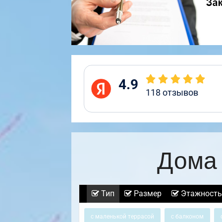
4.9
118
отзывов
Дома 
Тип
Размер
Этажность
с маленькой террасой
с балконом