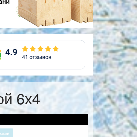
4.9
41
отзывов
ой 6х4
расой