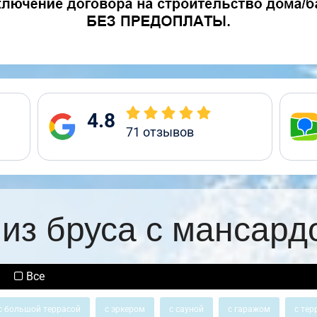
4.8
71
отзывов
из бруса с мансард
Все
с большой террасой
с эркером
с сауной
с гаражом
с тер