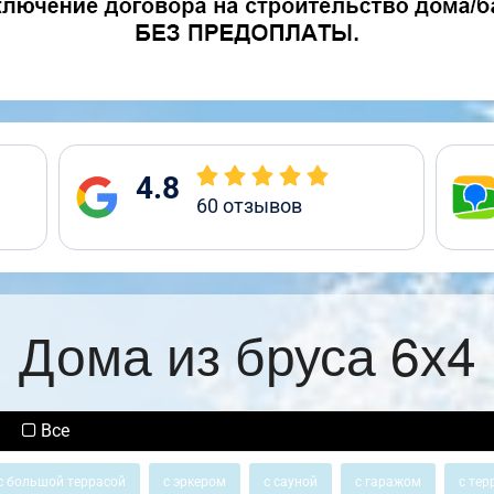
4.8
60
отзывов
Дома из бруса 6х4
Все
с большой террасой
с эркером
с сауной
с гаражом
с тер