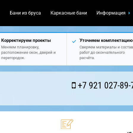
а
Бани из бруса
Каркасные бани
Информация
Корректируем проекты
Уточняем комплектацию
Меняем планировку,
Сверяем материалы и состав
расположение окон, дверей и
работ до окончательного
перегородок.
расчёта.
+7 921 027-89-