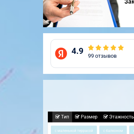
4.9
99
отзывов
Тип
Размер
Этажность
с маленькой террасой
с балконом