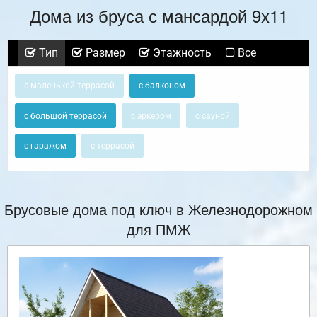
Дома из бруса с мансардой 9х11
Тип
Размер
Этажность
Все
с маленькой террасой
с балконом
с большой террасой
с эркером
с сауной
с гаражом
с террасой
Брусовые дома под ключ в Железнодорожном
для ПМЖ