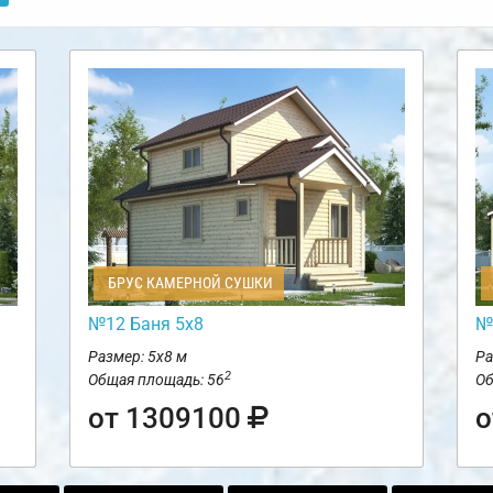
БРУС КАМЕРНОЙ СУШКИ
№12 Баня 5х8
№
Размер: 5х8 м
Ра
2
Общая площадь: 56
Об
от 1309100
о