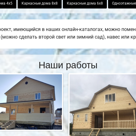
ома 4х5
Каркасные дома 8х8
Каркасные дома 6х8
Одноэтажные 
оект, имеющийся в наших онлайн-каталогах, можно помен
е (можно сделать второй свет или зимний сад), навес или к
Наши работы