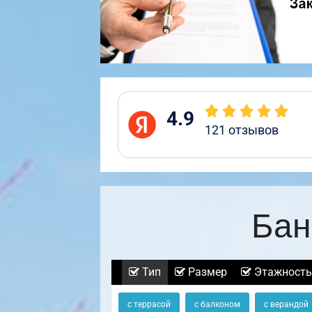
4.9
121
отзывов
Бан
Тип
Размер
Этажность
с террасой
с балконом
с верандой