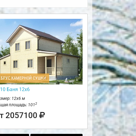
БРУС КАМЕРНОЙ СУШКИ
10 Баня 12х6
змер: 12х6 м
2
щая площадь: 101
т 2057100