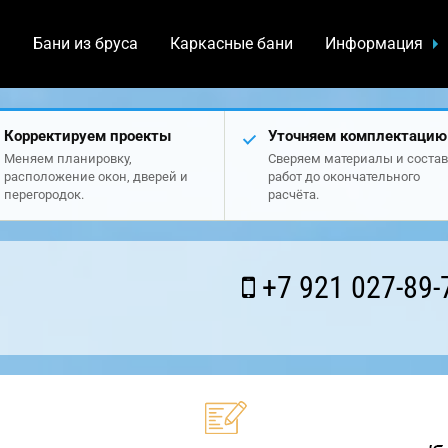
а
Бани из бруса
Каркасные бани
Информация
Корректируем проекты
Уточняем комплектацию
Меняем планировку,
Сверяем материалы и состав
расположение окон, дверей и
работ до окончательного
перегородок.
расчёта.
+7 921 027-89-