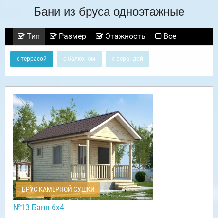
Бани из бруса одноэтажные
Тип
Размер
Этажность
Все
с террасой
с балконом
с верандой
БРУС КАМЕРНОЙ СУШКИ
№13 Баня 6х4