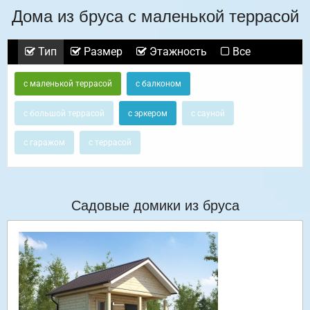
Дома из бруса с маленькой террасой
Тип
Размер
Этажность
Все
с маленькой террасой
с балконом
с большой террасой
с эркером
с сауной
с гаражом
с террасой
Садовые домики из бруса