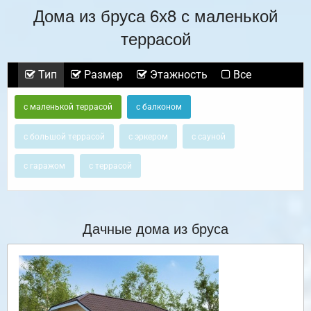
Дома из бруса 6х8 с маленькой
террасой
Тип
Размер
Этажность
Все
с маленькой террасой
с балконом
с большой террасой
с эркером
с сауной
с гаражом
с террасой
Дачные дома из бруса