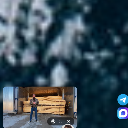
🔇
⛶
✖