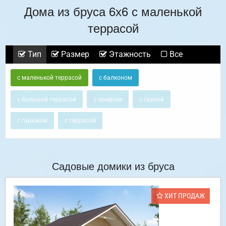
Дома из бруса 6х6 с маленькой
террасой
Тип
Размер
Этажность
Все
с маленькой террасой
с балконом
с большой террасой
с эркером
с сауной
с гаражом
с террасой
Садовые домики из бруса
ХИТ ПРОДАЖ