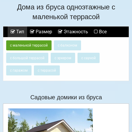
Дома из бруса одноэтажные с
маленькой террасой
Тип
Размер
Этажность
Все
с маленькой террасой
с балконом
с большой террасой
с эркером
с сауной
с гаражом
с террасой
Садовые домики из бруса