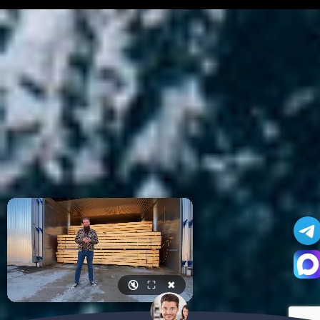
🔇
⛶
✖