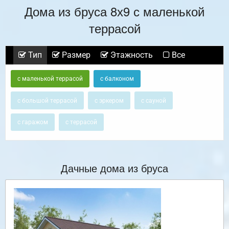
Дома из бруса 8х9 с маленькой
террасой
Тип
Размер
Этажность
Все
с маленькой террасой
с балконом
с большой террасой
с эркером
с сауной
с гаражом
с террасой
Дачные дома из бруса