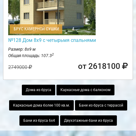
БРУС КАМЕРНОЙ СУШКИ
№128 Дом 8х9 с четырьмя спальнями
Размер: 8х9 м
2
Общая площадь: 107.3
от 2618100
2749000
Дома из бруса
Каркасные дома с балконом
Каркасные дома более 100 кв.м.
Бани из бруса с террасой
Бани из бруса 6х4
Двухэтажные бани из бруса