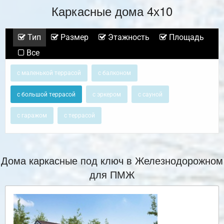
Каркасные дома 4х10
Тип
Размер
Этажность
Площадь
Все
с маленькой террасой
с балконом
с большой террасой
с эркером
с сауной
с гаражом
с террасой
Дома каркасные под ключ в Железнодорожном
для ПМЖ