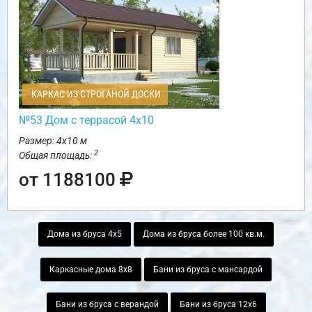
КАРКАС ИЗ СТРОГАНОЙ ДОСКИ
№53 Дом с террасой 4х10
Размер: 4х10 м
2
Общая площадь:
от 1188100
Дома из бруса 4х5
Дома из бруса более 100 кв.м.
Каркасные дома 8х8
Бани из бруса с мансардой
Бани из бруса с верандой
Бани из бруса 12х6