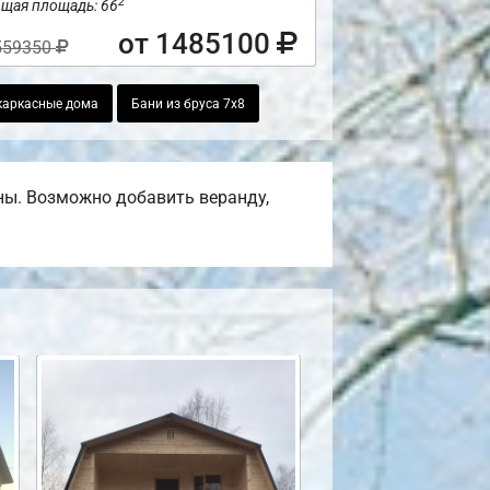
2
щая площадь: 66
от 1485100
559350
каркасные дома
Бани из бруса 7х8
ены. Возможно добавить веранду,