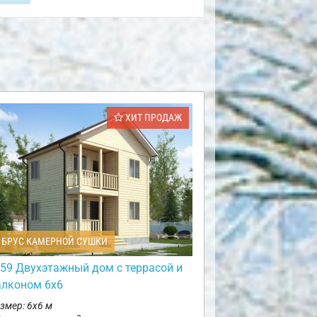
ХИТ ПРОДАЖ
БРУС КАМЕРНОЙ СУШКИ
59 Двухэтажный дом с террасой и
алконом 6х6
змер: 6х6 м