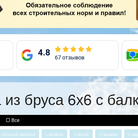
4.8
67
отзывов
 из бруса 6х6 с бал
Все
с большой террасой
с эркером
с сауной
с гаражом
с тер