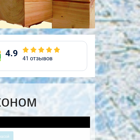
4.9
41
отзывов
коном
расой