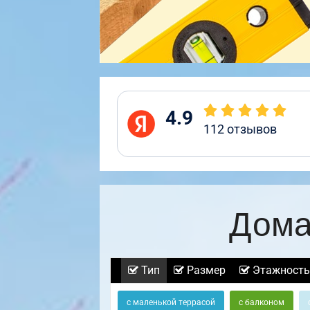
4.9
112
отзывов
Дома
Тип
Размер
Этажность
с маленькой террасой
с балконом