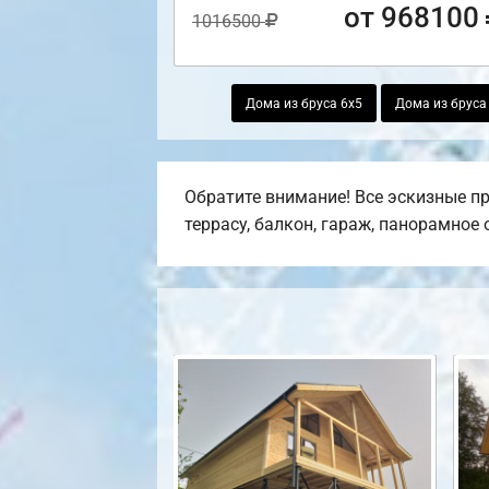
от 968100
1016500
Дома из бруса 6х5
Дома из бруса
Обратите внимание! Все эскизные пр
террасу, балкон, гараж, панорамное 