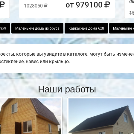
Об
от 979100
1028050
1
 9х9
Маленькие дома из бруса
Каркасные дома 6х8
Маленькие 
оекты, которые вы увидите в каталоге, могут быть измен
остекление, навес или крыльцо.
Наши работы