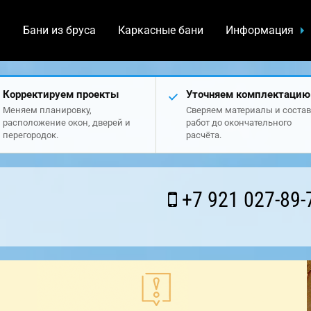
а
Бани из бруса
Каркасные бани
Информация
Корректируем проекты
Уточняем комплектацию
Меняем планировку,
Сверяем материалы и состав
расположение окон, дверей и
работ до окончательного
перегородок.
расчёта.
+7 921 027-89-