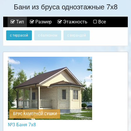
Бани из бруса одноэтажные 7х8
Тип
Размер
Этажность
Все
с террасой
с балконом
с верандой
БРУС КАМЕРНОЙ СУШКИ
№3 Баня 7х8