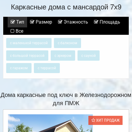
Каркасные дома с мансардой 7х9
Тип
Размер
Этажность
Площадь
Все
с маленькой террасой
с балконом
с большой террасой
с эркером
с сауной
с гаражом
с террасой
Дома каркасные под ключ в Железнодорожном
для ПМЖ
ХИТ ПРОДАЖ