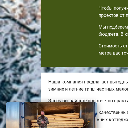
Чтобы получи
проектов от 
Мы подберем 
бюджета. В к
Стоимость ст
метра вас то
Наша компания предлагает выгодные
зимние и летние типы частных мал
Здесь вы найдете простые, но прак
Строим оригинальные, качественны
больших двух-трехэтажных коттедж