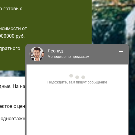
а готовых
исимости от
000000 руб.
дратного
Леонид
Менеджер по продажам
Здравствуйте! Я могу 
проконсультировать Вас по нашим 
акциям и проектам.
дные. На нашем веб-сайте имеются
Только что
ктов с ценами и фото.
х одноэтажных и экономных до