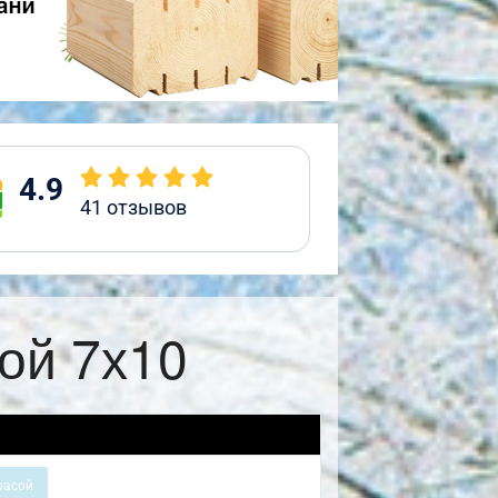
4.9
41
отзывов
ой 7х10
расой