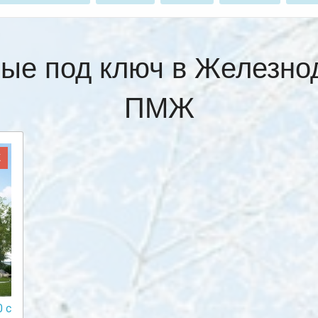
ные под ключ в Железно
ПМЖ
Ж
 с