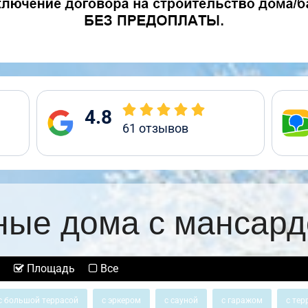
4.8
61
отзывов
ные дома с мансард
Площадь
Все
с большой террасой
с эркером
с сауной
с гаражом
с тер