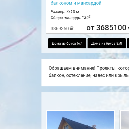
балконом и мансардой
Размер: 7х10 м
2
Общая площадь: 130
от 3685100
3869350
Дома из бруса 6х4
Дома из бруса 8х8
Обращаем внимание! Проекты, которы
балкон, остекление, навес или крыль