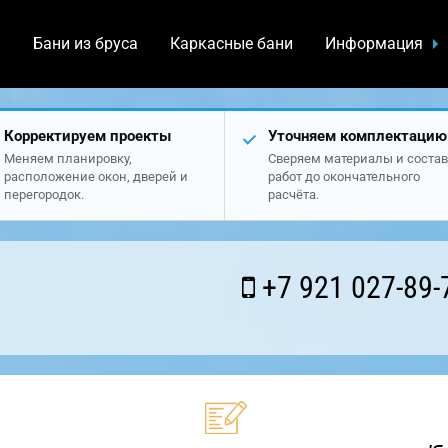
а
Бани из бруса
Каркасные бани
Информация
Корректируем проекты
Уточняем комплектацию
Меняем планировку,
Сверяем материалы и состав
расположение окон, дверей и
работ до окончательного
перегородок.
расчёта.
+7 921 027-89-