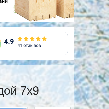
4.9
41
отзывов
дой 7х9