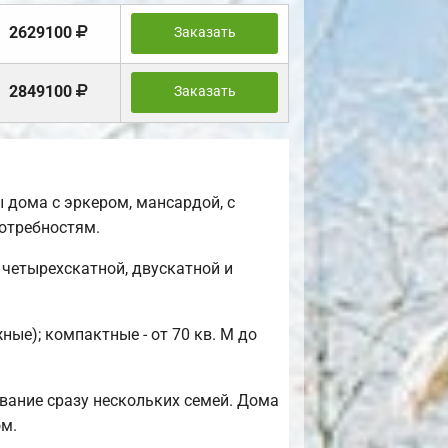
2629100
Заказать
2849100
Заказать
 дома с эркером, мансардой, с
отребностям.
четырехскатной, двускатной и
ые); компактные - от 70 кв. М до
вание сразу нескольких семей. Дома
ом.