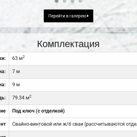
Перейти в галерею
Комплектация
2
ки:
63 м
на:
7 м
на:
9 м
2
дь:
79.34 м
ние
Под ключ (с отделкой)
нт
Свайно-винтовой или ж/б сваи (рассчитываются отде