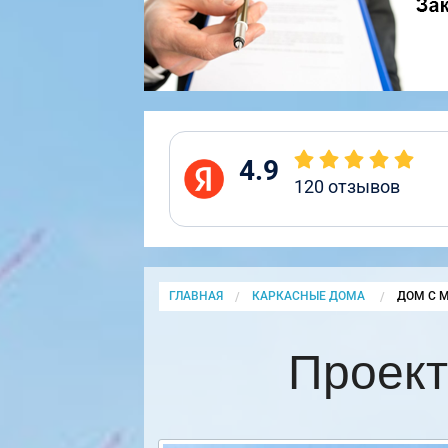
4.9
120
отзывов
ГЛАВНАЯ
КАРКАСНЫЕ ДОМА
CURRENT
ДОМ С 
Проект