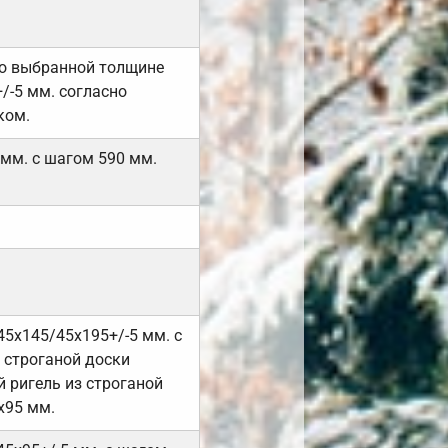
но выбранной толщине
/-5 мм. согласно
ком.
 мм. с шагом 590 мм.
45х145/45х195+/-5 мм. с
 строганой доски
 ригель из строганой
х95 мм.