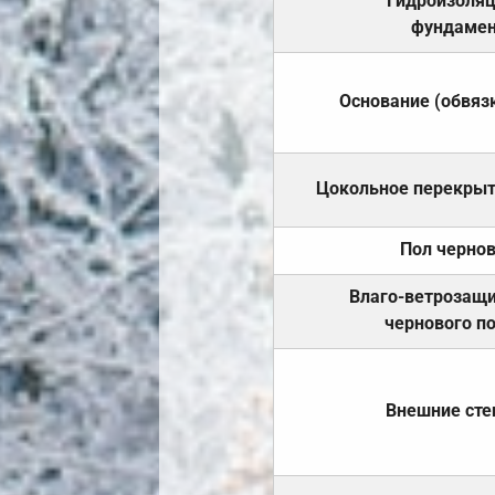
Гидроизоля
фундамен
Основание (обвяз
Цокольное перекры
Пол черно
Влаго-ветрозащ
чернового п
Внешние ст