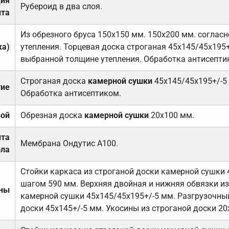
ция
Рубероид в два слоя.
та
Из обрезного бруса 150х150 мм. 150х200 мм. соглас
ка)
утепления. Торцевая доска строганая 45х145/45х195+
выбранной толщине утепления. Обработка антисепти
Строганая доска
камерной сушки
45х145/45х195+/-5
тие
Обработка антисептиком.
вой
Обрезная доска
камерной сушки
20х100 мм.
ита
Мембрана Ондутис А100.
ола
Стойки каркаса из строганой доски камерной сушки 
шагом 590 мм. Верхняя двойная и нижняя обвязки из
ены
камерной сушки 45х145/45х195+/-5 мм. Разгрузочный
доски 45х145+/-5 мм. Укосины из строганой доски 20