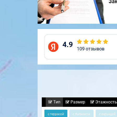
4.9
109
отзывов
Тип
Размер
Этажность
с террасой
с балконом
с верандой