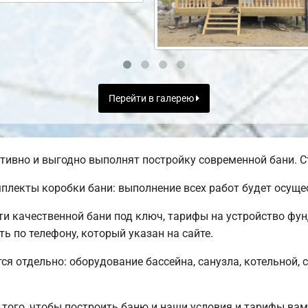
Перейти в галерею
ивно и выгодно выполнят постройку современной бани. Ст
лекты коробки бани: выполнение всех работ будет осущес
 качественной бани под ключ, тарифы на устройство фун
 по телефону, который указан на сайте.
ся отдельно: оборудование бассейна, санузла, котельной, 
того, чтобы построить баню и наши условия и тарифы ва