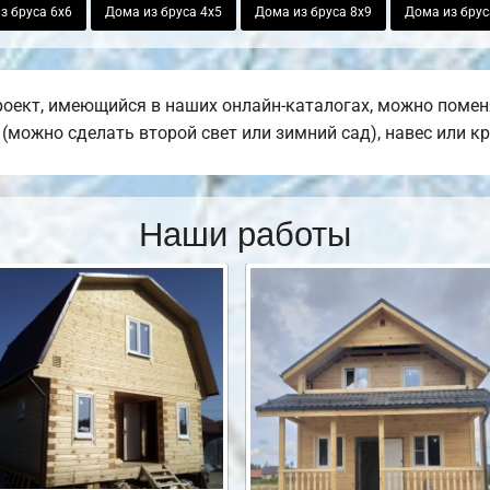
з бруса 6х6
Дома из бруса 4х5
Дома из бруса 8х9
Дома из брус
оект, имеющийся в наших онлайн-каталогах, можно помен
е (можно сделать второй свет или зимний сад), навес или к
Наши работы