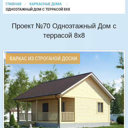
ГЛАВНАЯ
КАРКАСНЫЕ ДОМА
CURRENT:
ОДНОЭТАЖНЫЙ ДОМ С ТЕРРАСОЙ 8Х8
Проект №70 Одноэтажный Дом с
террасой 8х8
КАРКАС ИЗ СТРОГАНОЙ ДОСКИ