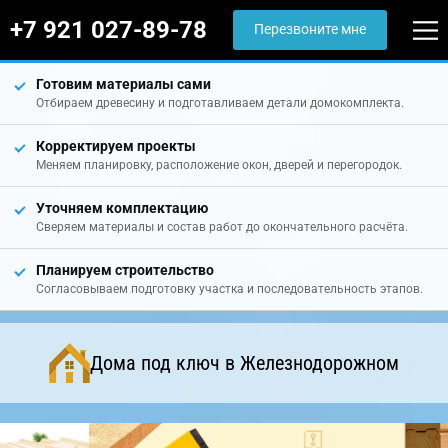
+7 921 027-89-78
Перезвоните мне
Готовим материалы сами
Отбираем древесину и подготавливаем детали домокомплекта.
Корректируем проекты
Меняем планировку, расположение окон, дверей и перегородок.
Уточняем комплектацию
Сверяем материалы и состав работ до окончательного расчёта.
Планируем строительство
Согласовываем подготовку участка и последовательность этапов.
Дома под ключ в Железнодорожном