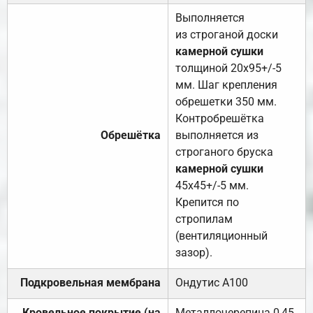
Выполняется
из строганой доски
камерной сушки
толщиной 20х95+/-5
мм. Шаг крепления
обрешетки 350 мм.
Контробрешётка
Обрешётка
выполняется из
строганого бруска
камерной сушки
45х45+/-5 мм.
Крепится по
стропилам
(вентиляционный
зазор).
Подкровельная мембрана
Ондутис А100
Кровельное покрытие (на
Металлочерепица 0,45