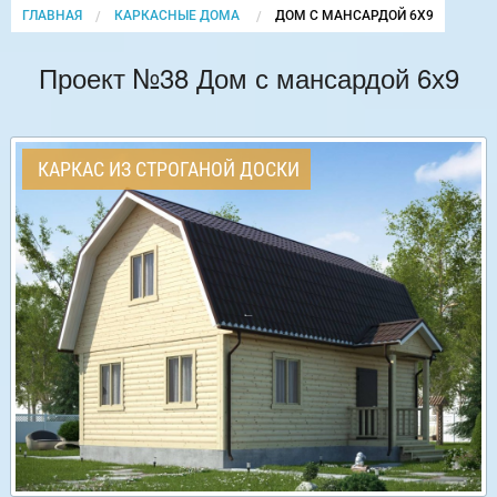
ГЛАВНАЯ
КАРКАСНЫЕ ДОМА
CURRENT:
ДОМ С МАНСАРДОЙ 6Х9
Проект №38 Дом с мансардой 6х9
КАРКАС ИЗ СТРОГАНОЙ ДОСКИ