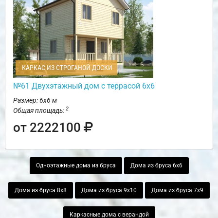
КАРКАС ИЗ СТРОГАНОЙ ДОСКИ
№61 Двухэтажный дом с террасой 6х6
Размер: 6х6 м
2
Общая площадь:
от 2222100
Одноэтажные дома из бруса
Дома из бруса 6х6
Дома из бруса 8х8
Дома из бруса 9х10
Дома из бруса 7х9
Каркасные дома с верандой