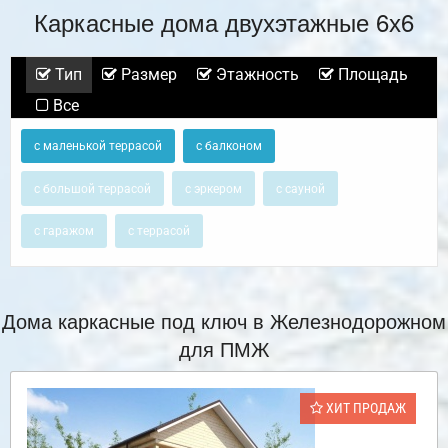
Каркасные дома двухэтажные 6х6
Тип
Размер
Этажность
Площадь
Все
с маленькой террасой
с балконом
с большой террасой
с эркером
с сауной
с гаражом
с террасой
Дома каркасные под ключ в Железнодорожном
для ПМЖ
ХИТ ПРОДАЖ