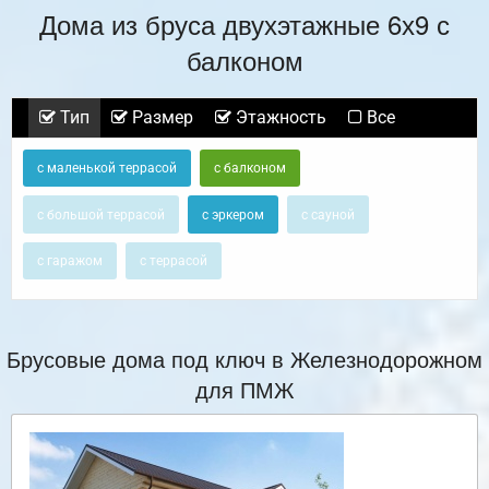
Дома из бруса двухэтажные 6х9 с
балконом
Тип
Размер
Этажность
Все
с маленькой террасой
с балконом
с большой террасой
с эркером
с сауной
с гаражом
с террасой
Брусовые дома под ключ в Железнодорожном
для ПМЖ