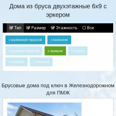
Дома из бруса двухэтажные 6х9 с
эркером
Тип
Размер
Этажность
Все
с маленькой террасой
с балконом
с большой террасой
с эркером
с сауной
с гаражом
с террасой
Брусовые дома под ключ в Железнодорожном
для ПМЖ