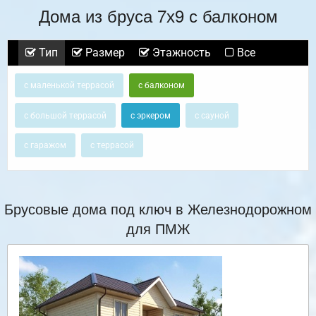
Дома из бруса 7х9 с балконом
Тип
Размер
Этажность
Все
с маленькой террасой
с балконом
с большой террасой
с эркером
с сауной
с гаражом
с террасой
Брусовые дома под ключ в Железнодорожном
для ПМЖ