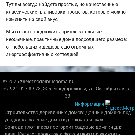
Тут вы всегда найдете простые, но качественные
классические планировки проектов, которые можно
изменить на свой вкус.
Мы готовы предложить привлекательные,
необычные, практичные дома подходящего размера:
от небольших и дешевых до огромных
энергоэффективных коттеджей.
© 2026 zheleznodorbrusdoma.ru
+7 921 027-89-78; Железнодорожный, ул. Октябрьская, д.
33
Информация
Строительство деревянных домов: Дачные домики под
усадку, каркасные дома под ключ для пмж.
Бригада плотников постороит садовые домики для
дачи. Каталог проектов с фото и ценами: заказать