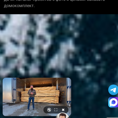
домокомплект.
🔇
⛶
✖