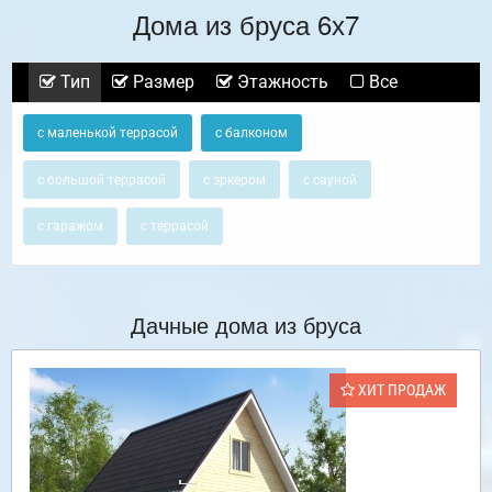
Дома из бруса 6х7
Тип
Размер
Этажность
Все
с маленькой террасой
с балконом
с большой террасой
с эркером
с сауной
с гаражом
с террасой
Дачные дома из бруса
ХИТ ПРОДАЖ