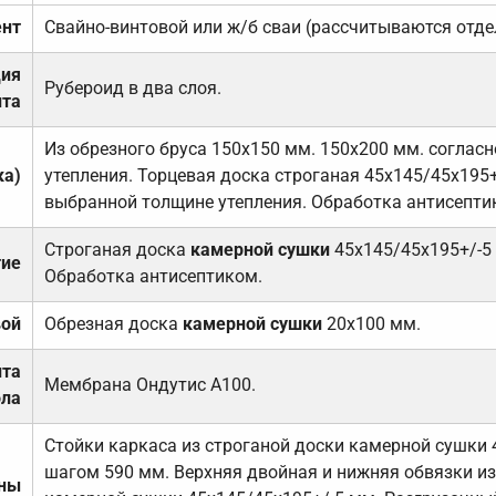
нт
Свайно-винтовой или ж/б сваи (рассчитываются отде
ция
Рубероид в два слоя.
та
Из обрезного бруса 150х150 мм. 150х200 мм. соглас
ка)
утепления. Торцевая доска строганая 45х145/45х195+
выбранной толщине утепления. Обработка антисепти
Строганая доска
камерной сушки
45х145/45х195+/-5
тие
Обработка антисептиком.
вой
Обрезная доска
камерной сушки
20х100 мм.
ита
Мембрана Ондутис А100.
ола
Стойки каркаса из строганой доски камерной сушки 
шагом 590 мм. Верхняя двойная и нижняя обвязки из
ены