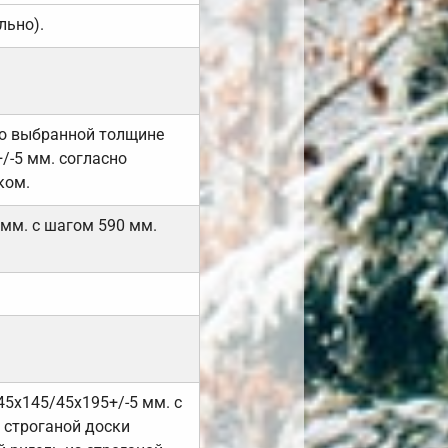
льно).
но выбранной толщине
/-5 мм. согласно
ком.
 мм. с шагом 590 мм.
45х145/45х195+/-5 мм. с
 строганой доски