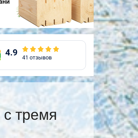
4.9
41
отзывов
 с тремя