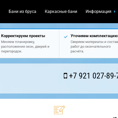
а
Бани из бруса
Каркасные бани
Информация
Корректируем проекты
Уточняем комплектацию
Меняем планировку,
Сверяем материалы и состав
расположение окон, дверей и
работ до окончательного
перегородок.
расчёта.
+7 921 027-89-