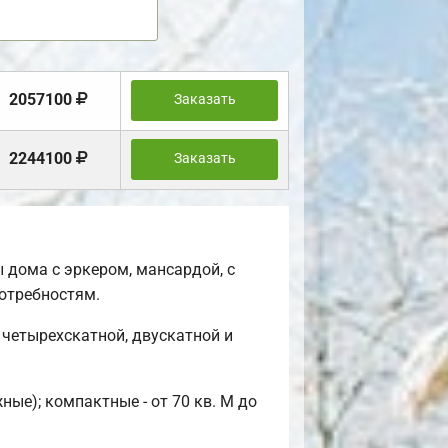
2057100
Заказать
2244100
Заказать
 дома с эркером, мансардой, с
отребностям.
четырехскатной, двускатной и
ые); компактные - от 70 кв. М до