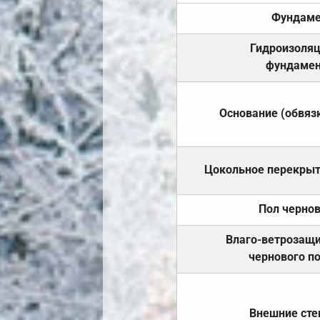
Фундаме
Гидроизоля
фундамен
Основание (обвяз
Цокольное перекры
Пол черно
Влаго-ветрозащ
чернового п
Внешние ст