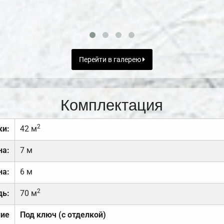
Перейти в галерею
Комплектация
2
ки:
42 м
на:
7 м
на:
6 м
2
дь:
70 м
ние
Под ключ (с отделкой)