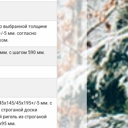
но выбранной толщине
/-5 мм. согласно
ком.
 мм. с шагом 590 мм.
45х145/45х195+/-5 мм. с
 строганой доски
 ригель из строганой
х95 мм.