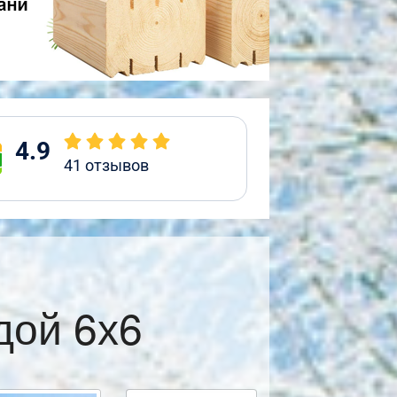
4.9
41
отзывов
дой 6х6