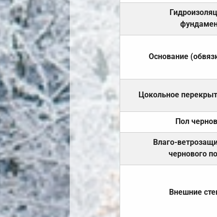
Гидроизоля
фундамен
Основание (обвяз
Цокольное перекры
Пол черно
Влаго-ветрозащ
чернового п
Внешние ст