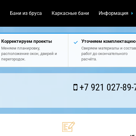
а
Бани из бруса
Каркасные бани
Информация
Корректируем проекты
Уточняем комплектацию
Меняем планировку,
Сверяем материалы и состав
расположение окон, дверей и
работ до окончательного
перегородок.
расчёта.
+7 921 027-89-