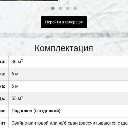
Перейти в галерею
Комплектация
2
ки:
36 м
на:
6 м
на:
6 м
2
дь:
55 м
ние
Под ключ (с отделкой)
нт
Свайно-винтовой или ж/б сваи (рассчитываются отде