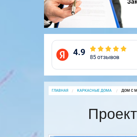
4.9
85
отзывов
ГЛАВНАЯ
КАРКАСНЫЕ ДОМА
CURRENT
ДОМ С 
Проект