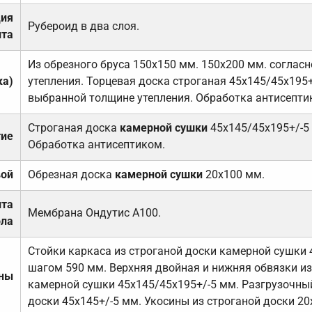
ция
Рубероид в два слоя.
та
Из обрезного бруса 150х150 мм. 150х200 мм. соглас
ка)
утепления. Торцевая доска строганая 45х145/45х195+
выбранной толщине утепления. Обработка антисепти
Строганая доска
камерной сушки
45х145/45х195+/-5
тие
Обработка антисептиком.
вой
Обрезная доска
камерной сушки
20х100 мм.
ита
Мембрана Ондутис А100.
ола
Стойки каркаса из строганой доски камерной сушки 
шагом 590 мм. Верхняя двойная и нижняя обвязки из
ены
камерной сушки 45х145/45х195+/-5 мм. Разгрузочный
доски 45х145+/-5 мм. Укосины из строганой доски 20