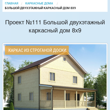
ГЛАВНАЯ
КАРКАСНЫЕ ДОМА
CURRENT:
БОЛЬШОЙ ДВУХЭТАЖНЫЙ КАРКАСНЫЙ ДОМ 8Х9
Проект №111 Большой двухэтажный
каркасный дом 8х9
КАРКАС ИЗ СТРОГАНОЙ ДОСКИ