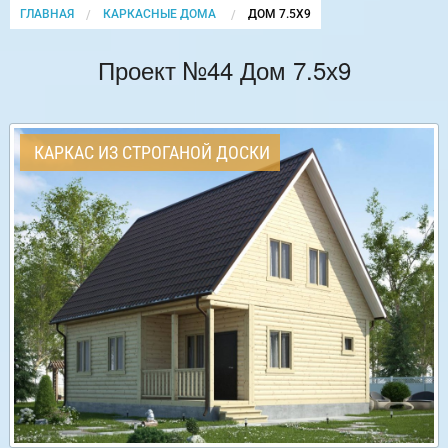
ГЛАВНАЯ
КАРКАСНЫЕ ДОМА
CURRENT:
ДОМ 7.5Х9
Проект №44 Дом 7.5х9
КАРКАС ИЗ СТРОГАНОЙ ДОСКИ