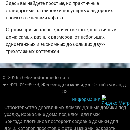
Здесь вы найдете простые, но практичные
стандартные планировки популярных недорогих
проектов с ценами и фото.
Строим оригинальные, качественные, практичные
дома самых разных размеров: от небольших
одноэтажных и экономных до больших двух-
трехэтажных коттеджей.
© 2026 zheleznodorbrusdoma.ru
+7 921 027-89-78; Железнодорожный, ул. Октябрьская, д.
33
Информация
Строительство деревянных домов: Дачные домики под
усадку, каркасные дома под ключ для пмж.
Бригада плотников постороит садовые домики для
дачи. Каталог проектов с фото и ценами: заказать