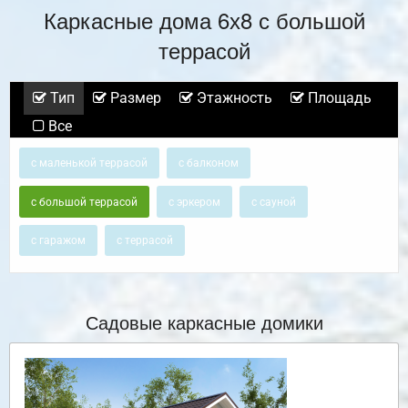
Каркасные дома 6х8 с большой
террасой
Тип
Размер
Этажность
Площадь
Все
с маленькой террасой
с балконом
с большой террасой
с эркером
с сауной
с гаражом
с террасой
Садовые каркасные домики