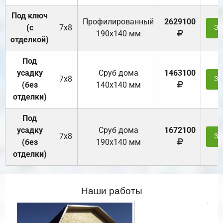
Под ключ
Профилированный
2629100
(с
7х8
За
190х140 мм
отделкой)
Под
усадку
Cруб дома
1463100
7х8
За
(без
140х140 мм
отделки)
Под
усадку
Cруб дома
1672100
7х8
За
(без
190х140 мм
отделки)
Наши работы