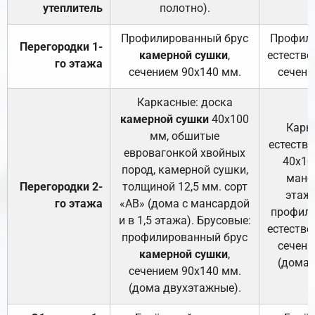
утеплитель
полотно).
п
Профилированный брус
Профили
Перегородки 1-
камерной сушки
,
естестве
го этажа
сечением 90х140 мм.
сечени
Каркасные: доска
камерной сушки
40х100
Карк
мм, обшитые
естеств
евровагонкой хвойных
40х10
пород, камерной сушки,
манса
Перегородки 2-
толщиной 12,5 мм. сорт
этажа
го этажа
«АВ» (дома с мансардой
профили
и в 1,5 этажа). Брусовые:
естестве
профилированный брус
сечени
камерной сушки
,
(дома 
сечением 90х140 мм.
(дома двухэтажные).