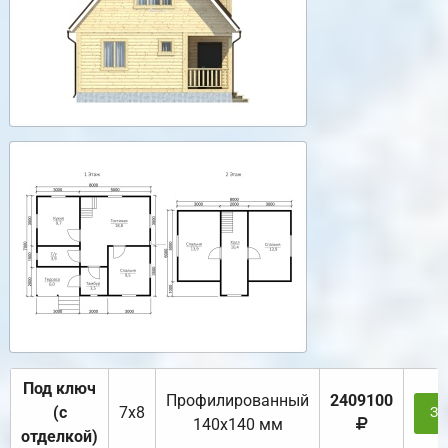
Под ключ
Профилированный
2409100
(с
7х8
За
140х140 мм
отделкой)