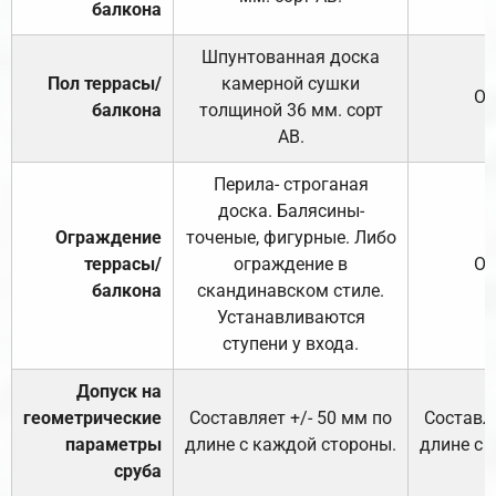
балкона
Шпунтованная доска
Пол террасы/
камерной сушки
От
балкона
толщиной 36 мм. сорт
АВ.
Перила- строганая
доска. Балясины-
Ограждение
точеные, фигурные. Либо
террасы/
ограждение в
От
балкона
скандинавском стиле.
Устанавливаются
ступени у входа.
Допуск на
геометрические
Составляет +/- 50 мм по
Составля
параметры
длине с каждой стороны.
длине с 
сруба