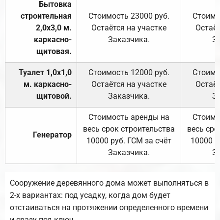
Бытовка
строительная
Стоимость 23000 руб.
Стоимо
2,0х3,0 м.
Остаётся на участке
Остаёт
каркасно-
Заказчика.
З
щитовая.
Туалет 1,0х1,0
Стоимость 12000 руб.
Стоимо
м. каркасно-
Остаётся на участке
Остаёт
щитовой.
Заказчика.
З
Стоимость аренды на
Стоимо
весь срок строительства
весь сро
Генератор
10000 руб. ГСМ за счёт
10000 р
Заказчика.
З
Сооружение деревянного дома может выполняться в
2-х вариантах: под усадку, когда дом будет
отстаиваться на протяжении определенного времени
и сразу под ключ.