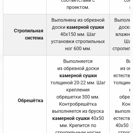
соответствии с
соо
проектом.
п
Выполнена из обрезной
Выполне
доски
камерной сушки
доски
Стропильная
40х150 мм. Шаг
влажно
система
установки стропильных
Шаг
ног 600 мм.
стропиль
Выполняется
Вы
из обрезной доски
из об
камерной сушки
естеств
толщиной 20-22 мм. Шаг
толщино
крепления
к
обрешетки 300 мм.
обреш
Обрешётка
Контробрешётка
Конт
выполняется из бруска
выполня
камерной сушки
40х50
естеств
мм. Крепится по
40х50 м
стропильным ногам
строп