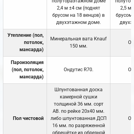
полутораэтажном доме
полутор
2,4 м ±4 см (поднят
2,5 м 
брусом на 18 венцов) в
брусом 
двухэтажном доме.
двухэ
Утепление (пол,
Минеральная вата
Knauf
потолок,
От
150
мм.
мансарда)
Пароизоляция
(пол, потолок,
Ондутис
R70
.
От
мансарда)
Шпунтованная доска
камерной сушки
толщиной 36 мм. сорт
АВ. по рейке 20х40 мм.
Пол чистовой
либо шпунтованная ДСП
От
16 мм. по разряженной
обрешётке из обрезной