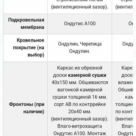
(вентиляционный зазор).
(вентиля
Подкровельная
Ондутис А100
Он
мембрана
Кровельное
Ондулин, Черепица
Ондул
покрытие (на
Ондулин.
выбор)
Каркас из обрезной
Карка
доски
камерной сушки
доски
40х150 мм. Обшиваются
влажно
вагонкой камерной
Обшива
сушки толщиной 16 мм.
каме
Фронтоны (при
сорт АВ по контррейке
толщиной
наличии)
20х40 мм.
по контр
(вентиляционный зазор).
(вентиля
Влаго-ветрозащита
Влаго
Ондутис А100. Монтаж
Ондути