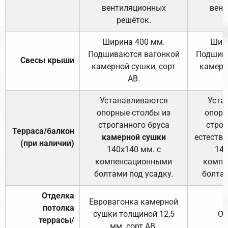
вентиляционных
вент
решёток.
Ширина 400 мм.
Шир
Подшиваются вагонкой
Подшива
Свесы крыши
камерной сушки, сорт
камерн
АВ.
Устанавливаются
Уста
опорные столбы из
опорн
строганного бруса
строг
Терраса/балкон
камерной сушки
естеств
(при наличии)
140х140 мм. с
140
компенсационными
компе
болтами под усадку.
болтам
Отделка
Евровагонка камерной
потолка
сушки толщиной 12,5
От
террасы/
мм. сорт АВ.