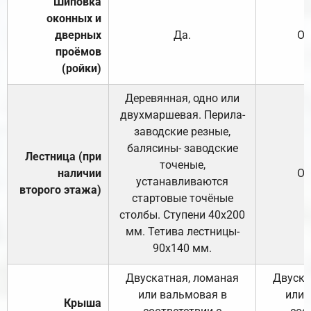
Шиповка
оконных и
дверных
Да.
От
проёмов
(ройки)
Деревянная, одно или
двухмаршевая. Перила-
заводские резные,
балясины- заводские
Лестница (при
точеные,
наличии
От
устанавливаются
второго этажа)
стартовые точёные
столбы. Ступени 40х200
мм. Тетива лестницы-
90х140 мм.
Двускатная, ломаная
Двуска
или вальмовая в
или 
Крыша