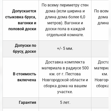
По всему периметру стен
Допускается
дома (если ширина и
По всему
стыковка бруса,
длина дома более 6,0
дома (
вагонки и
метров). Вагонки и
длина 
половой доски
доски пола в каждой
отдельной комнате.
Допуски по
+/- 5 мм.
брусу, доске
Доставка комплекта
Достав
материала в радиусе 500
материал
В стоимость
км. от г. Пестова
км. 
включена
Новгородской области и
Новгоро
сборка дома на вашем
сборка
участке.
Гарантия
5 лет.