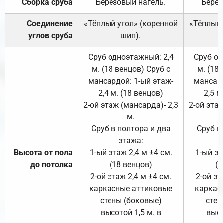
Сборка сруба
Берёзовый нагель.
Берёз
Соединение
«Тёплый угол» (коренной
«Тёплый 
углов сруба
шип).
Сруб одноэтажный: 2,4
Сруб од
м. (18 венцов) Сруб с
м. (18
мансардой: 1-ый этаж-
мансард
2,4 м. (18 венцов)
2,5 м
2-ой этаж (мансарда)- 2,3
2-ой этаж
м.
Сруб в полтора и два
Сруб в
этажа:
Высота от пола
1-ый этаж 2,4 м ±4 см.
1-ый эт
до потолка
(18 венцов)
(1
2-ой этаж 2,4 м ±4 см.
2-ой эт
каркасные аттиковые
каркас
стены (боковые)
стен
высотой 1,5 м. в
высо