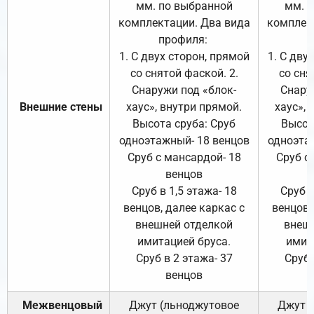
мм. по выбранной
мм. 
комплектации. Два вида
комплек
профиля:
п
1. С двух сторон, прямой
1. С дву
со снятой фаской. 2.
со сня
Снаружи под «блок-
Снару
Внешние стены
хаус», внутри прямой.
хаус», 
Высота сруба: Сруб
Высот
одноэтажный- 18 венцов
одноэта
Сруб с мансардой- 18
Сруб с
венцов
Сруб в 1,5 этажа- 18
Сруб в
венцов, далее каркас с
венцов,
внешней отделкой
внеш
имитацией бруса.
имит
Сруб в 2 этажа- 37
Сруб 
венцов
Межвенцовый
Джут (льноджутовое
Джут 