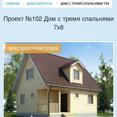
ГЛАВНАЯ
ДОМА ИЗ БРУСА
CURRENT:
ДОМ С ТРЕМЯ СПАЛЬНЯМИ 7Х8
Проект №102 Дом с тремя спальнями
7х8
БРУС КАМЕРНОЙ СУШКИ