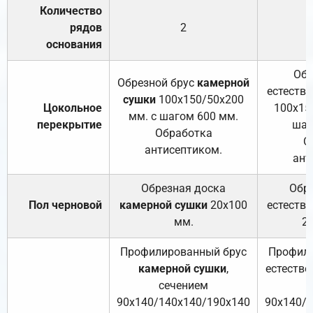
Количество
рядов
2
основания
Обр
Обрезной брус
камерной
естеств
сушки
100х150/50х200
Цокольное
100х15
мм. с шагом 600 мм.
перекрытие
шаг
Обработка
О
антисептиком.
ант
Обрезная доска
Обр
Пол черновой
камерной сушки
20х100
естеств
мм.
2
Профилированный брус
Профили
камерной сушки
,
естестве
сечением
с
90х140/140х140/190х140
90х140/