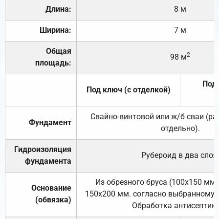
Длина:
8 м
Ширина:
7 м
Общая
2
98 м
площадь:
Под 
Под ключ (с отделкой)
Свайно-винтовой или ж/б сваи (р
Фундамент
отдельно).
Гидроизоляция
Рубероид в два слоя
фундамента
Из обрезного бруса (100х150 мм.
Основание
150х200 мм. согласно выбранному с
(обвязка)
Обработка антисептик