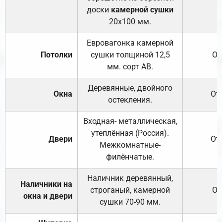
доски
камерной сушки
20х100 мм.
Евровагонка камерной
Потолки
сушки толщиной 12,5
От
мм. сорт АВ.
Деревянные, двойного
Окна
От
остекления.
Входная- металлическая,
утеплённая (Россия).
Двери
От
Межкомнатные-
филёнчатые.
Наличник деревянный,
Наличники на
строганый, камерной
От
окна и двери
сушки 70-90 мм.