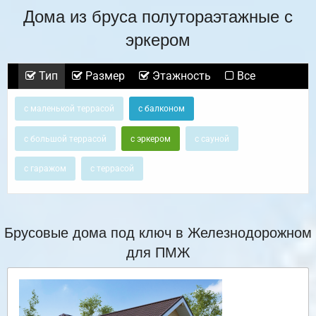
Дома из бруса полутораэтажные с
эркером
Тип
Размер
Этажность
Все
с маленькой террасой
с балконом
с большой террасой
с эркером
с сауной
с гаражом
с террасой
Брусовые дома под ключ в Железнодорожном
для ПМЖ