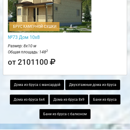
БРУС КАМЕРНОЙ СУШКИ
№73 Дом 10х8
Размер: 8х10 м
2
Общая площадь: 148
от 2101100
Дома из бруса с мансардой
Двухэтажные дома из бруса
Дома из бруса 6х4
Дома из бруса 8х9
Бани из бруса
Бани из бруса с балконом