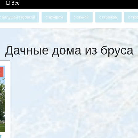
Все
с большой террасой
с эркером
с сауной
с гаражом
с тер
Дачные дома из бруса
Ж
7