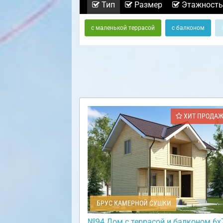
Тип
Размер
Этажность
с маленькой террасой
с балконом
ХИТ ПРОДА
БРУС КАМЕРНОЙ СУШКИ
№94 Дом с террасой и балконом 6х