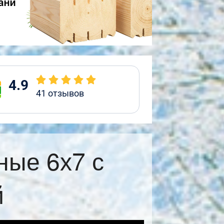
4.9
41
отзывов
ные 6х7 с
й