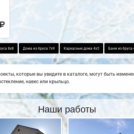
руса 8х8
Дома из бруса 7х9
Каркасные дома 4х5
Бани из бруса
оекты, которые вы увидите в каталоге, могут быть измен
остекление, навес или крыльцо.
Наши работы