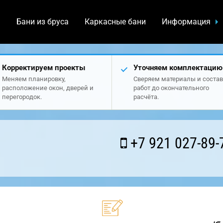
а
Бани из бруса
Каркасные бани
Информация
Корректируем проекты
Уточняем комплектацию
Меняем планировку,
Сверяем материалы и состав
расположение окон, дверей и
работ до окончательного
перегородок.
расчёта.
+7 921 027-89-