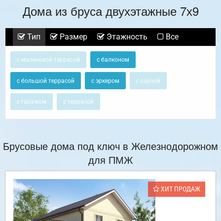
Дома из бруса двухэтажные 7х9
Тип
Размер
Этажность
Все
с маленькой террасой
с балконом
с большой террасой
с эркером
с сауной
с гаражом
с террасой
Брусовые дома под ключ в Железнодорожном
для ПМЖ
ХИТ ПРОДАЖ