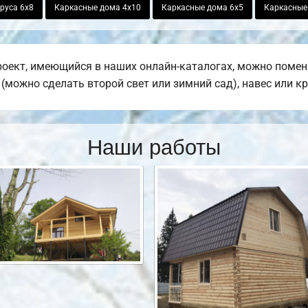
руса 6х8
Каркасные дома 4х10
Каркасные дома 6х5
Каркасные
оект, имеющийся в наших онлайн-каталогах, можно помен
е (можно сделать второй свет или зимний сад), навес или к
Наши работы