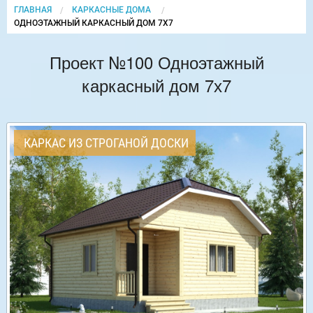
ГЛАВНАЯ
КАРКАСНЫЕ ДОМА
CURRENT:
ОДНОЭТАЖНЫЙ КАРКАСНЫЙ ДОМ 7Х7
Проект №100 Одноэтажный
каркасный дом 7х7
КАРКАС ИЗ СТРОГАНОЙ ДОСКИ