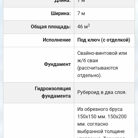
Длина:
7 м
Ширина:
7 м
2
Общая площадь:
46 м
Исполнение
Под ключ (с отделкой)
Свайно-винтовой или
ж/б сваи
Фундамент
(рассчитываются
отдельно).
Гидроизоляция
Рубероид в два слоя.
фундамента
Из обрезного бруса
150х150 мм. 150х200
мм. согласно
выбранной толщине