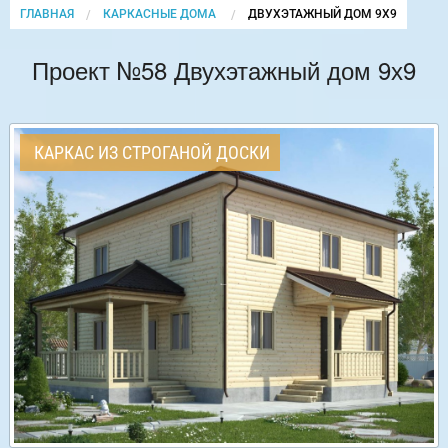
ГЛАВНАЯ
КАРКАСНЫЕ ДОМА
CURRENT:
ДВУХЭТАЖНЫЙ ДОМ 9Х9
Проект №58 Двухэтажный дом 9х9
КАРКАС ИЗ СТРОГАНОЙ ДОСКИ