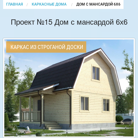
ГЛАВНАЯ
КАРКАСНЫЕ ДОМА
CURRENT:
ДОМ С МАНСАРДОЙ 6Х6
Проект №15 Дом с мансардой 6х6
КАРКАС ИЗ СТРОГАНОЙ ДОСКИ