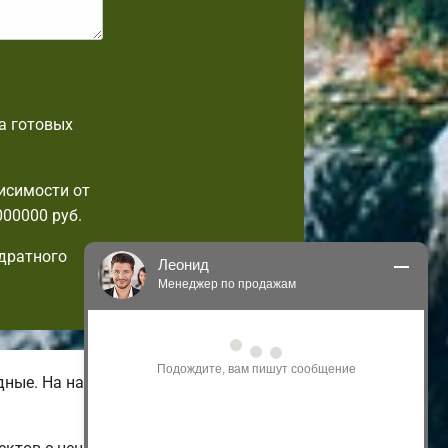
а готовых
исимости от
000000 руб.
дратного
Леонид
Менеджер по продажам
Здравствуйте! Я могу 
проконсультировать Вас по нашим 
акциям и проектам.
дные. На нашем веб-сайте имеются
Только что