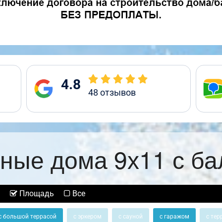
4.8
48
отзывов
ные дома 9х11 с б
Площадь
Все
с большой террасой
с эркером
с сауной
с гаражом
с тер