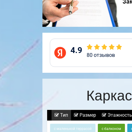
4.9
80
отзывов
Каркас
Тип
Размер
Этажность
с маленькой террасой
с балконом