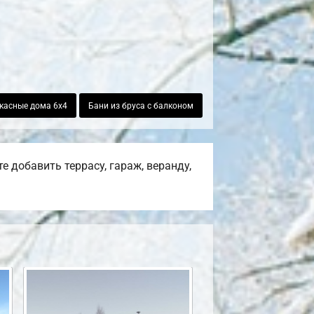
касные дома 6х4
Бани из бруса с балконом
 добавить террасу, гараж, веранду,