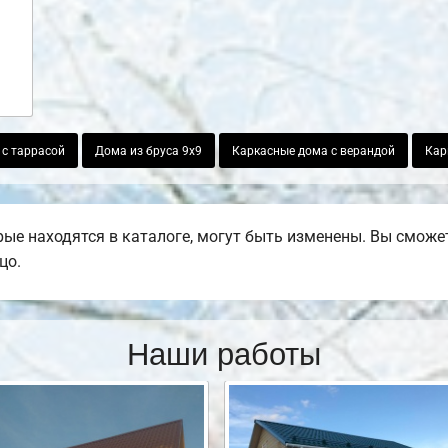
 с таррасой
Дома из бруса 9х9
Каркасные дома с верандой
Кар
е находятся в каталоге, могут быть изменены. Вы сможете
цо.
Наши работы