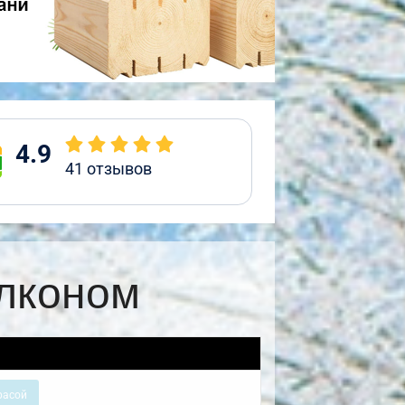
4.9
41
отзывов
алконом
расой