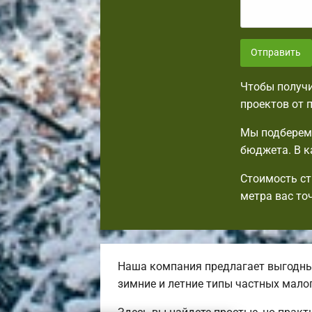
Отправить
Чтобы получи
проектов от 
Мы подберем 
бюджета. В к
Стоимость ст
метра вас то
Наша компания предлагает выгодные
зимние и летние типы частных мал