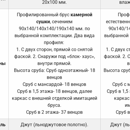
20х100 мм.
влаж
Профилированный брус
камерной
Проф
сушки
, сечением
естественн
90х140/140х140/190х140 мм. по
90х140/1
выбранной комплектации. Два вида
выбранной 
профиля:
1. С двух сторон, прямой со снятой
1. С двух 
фаской. 2. Снаружи под «блок- хаус»,
фаской. 2. 
ены
внутри прямой.
в
Высота сруба: Сруб одноэтажный- 18
Высота сруб
венцов
Сруб с мансардой- 18 венцов
Сруб с 
Сруб в 1,5 этажа- 18 венцов, далее
Сруб в 1,5
каркас с внешней отделкой имитацией
каркас
бруса.
им
Сруб в 2 этажа- 37 венцов
Сруб в
ель
Джут (льноджутовое полотно).
Джут (ль