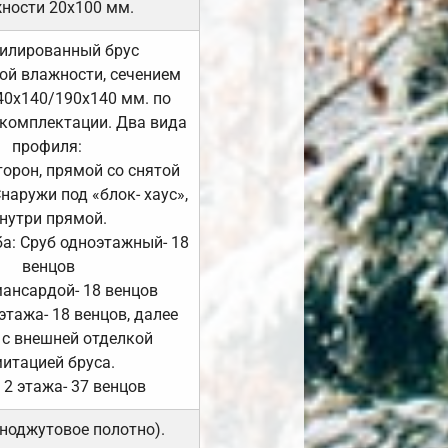
ности 20х100 мм.
илированный брус
ой влажности, сечением
40х140/190х140 мм. по
комплектации. Два вида
профиля:
сторон, прямой со снятой
Снаружи под «блок- хаус»,
нутри прямой.
а: Сруб одноэтажный- 18
венцов
мансардой- 18 венцов
 этажа- 18 венцов, далее
 с внешней отделкой
итацией бруса.
 2 этажа- 37 венцов
ноджутовое полотно).