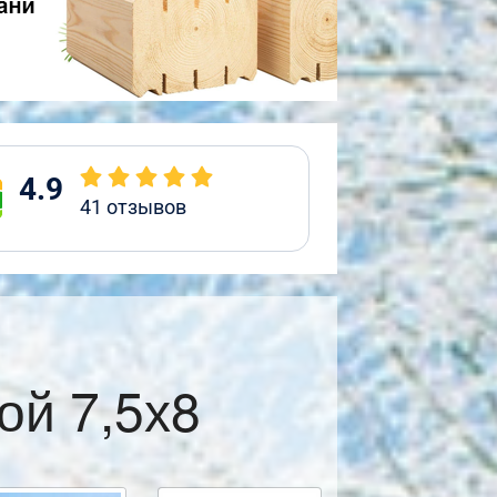
4.9
41
отзывов
ой 7,5х8