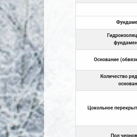
Фундаме
Гидроизоля
фундамен
Основание (обвяз
Количество ря
основа
Цокольное перекры
Пол черно