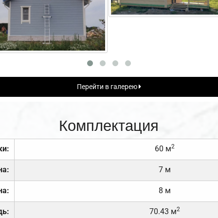
Перейти в галерею
Комплектация
2
ки:
60 м
на:
7 м
на:
8 м
2
дь:
70.43 м