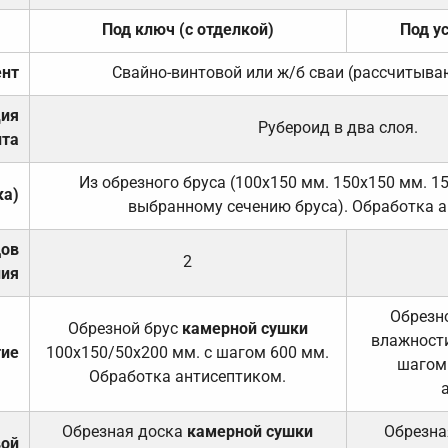
Под ключ (с отделкой)
Под у
нт
Свайно-винтовой или ж/б сваи (рассчитыва
ция
Рубероид в два слоя.
та
Из обрезного бруса (100х150 мм. 150х150 мм. 1
ка)
выбранному сечению бруса). Обработка а
дов
2
ния
Обрезно
Обрезной брус
камерной сушки
влажности
тие
100х150/50х200 мм. с шагом 600 мм.
шагом
Обработка антисептиком.
Обрезная доска
камерной сушки
Обрезна
вой