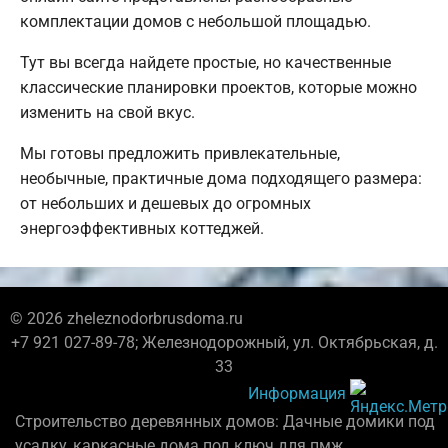
комплектации домов с небольшой площадью.
Тут вы всегда найдете простые, но качественные
классические планировки проектов, которые можно
изменить на свой вкус.
Мы готовы предложить привлекательные,
необычные, практичные дома подходящего размера:
от небольших и дешевых до огромных
энергоэффективных коттеджей.
© 2026 zheleznodorbrusdoma.ru
+7 921 027-89-78; Железнодорожный, ул. Октябрьская, д.
33
Информация
Строительство деревянных домов: Дачные домики под
усадку, каркасные дома под ключ для пмж.