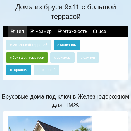
Дома из бруса 9х11 с большой
террасой
Тип
Размер
Этажность
Все
с маленькой террасой
с балконом
с большой террасой
с эркером
с сауной
с гаражом
с террасой
Брусовые дома под ключ в Железнодорожном
для ПМЖ