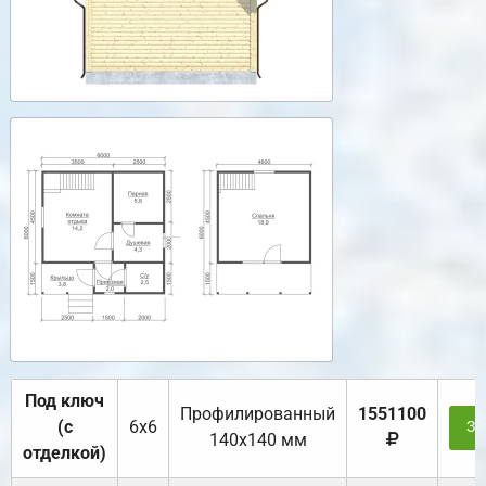
Под ключ
Профилированный
1551100
(с
6х6
За
140х140 мм
отделкой)