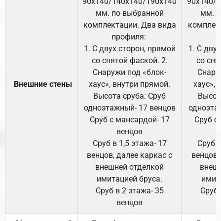
90х140/140х140/190х140
90х140/
мм. по выбранной
мм. 
комплектации. Два вида
комплек
профиля:
п
1. С двух сторон, прямой
1. С дву
со снятой фаской. 2.
со сня
Снаружи под «блок-
Снару
Внешние стены
хаус», внутри прямой.
хаус», 
Высота сруба: Сруб
Высот
одноэтажный- 17 венцов
одноэта
Сруб с мансардой- 17
Сруб с
венцов
Сруб в 1,5 этажа- 17
Сруб в
венцов, далее каркас с
венцов,
внешней отделкой
внеш
имитацией бруса.
имит
Сруб в 2 этажа- 35
Сруб 
венцов