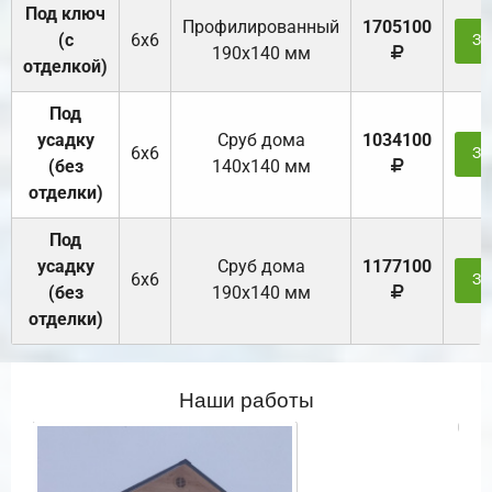
Под ключ
Профилированный
1705100
(с
6х6
За
190х140 мм
отделкой)
Под
усадку
Cруб дома
1034100
6х6
За
(без
140х140 мм
отделки)
Под
усадку
Cруб дома
1177100
6х6
За
(без
190х140 мм
отделки)
Наши работы