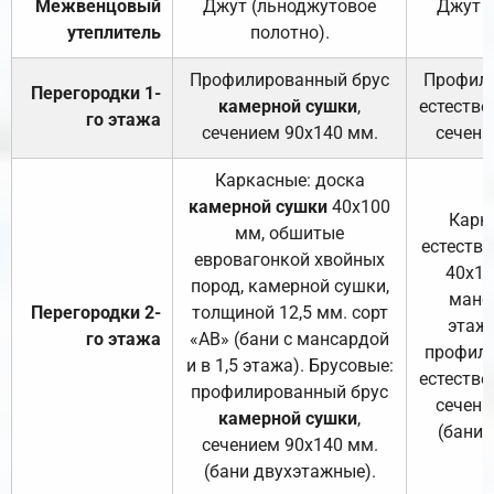
Межвенцовый
Джут (льноджутовое
Джут 
утеплитель
полотно).
п
Профилированный брус
Профили
Перегородки 1-
камерной сушки
,
естестве
го этажа
сечением 90х140 мм.
сечени
Каркасные: доска
камерной сушки
40х100
Карк
мм, обшитые
естеств
евровагонкой хвойных
40х10
пород, камерной сушки,
манса
Перегородки 2-
толщиной 12,5 мм. сорт
этажа
го этажа
«АВ» (бани с мансардой
профили
и в 1,5 этажа). Брусовые:
естестве
профилированный брус
сечени
камерной сушки
,
(бани 
сечением 90х140 мм.
(бани двухэтажные).