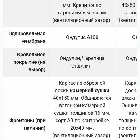
мм. Крепится по
40х50 м
стропильным ногам
строп
(вентиляционный зазор).
(вентиля
Подкровельная
Ондутис А100
Он
мембрана
Кровельное
Ондулин, Черепица
Ондул
покрытие (на
Ондулин.
выбор)
Каркас из обрезной
Карка
доски
камерной сушки
доски
40х150 мм. Обшиваются
влажно
вагонкой камерной
Обшива
сушки толщиной 16 мм.
каме
Фронтоны (при
сорт АВ по контррейке
толщиной
наличии)
20х40 мм.
по контр
(вентиляционный зазор).
(вентиля