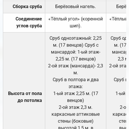
Сборка сруба
Берёзовый нагель.
Берёз
Соединение
«Тёплый угол» (коренной
«Тёплый 
углов сруба
шип).
Сруб одноэтажный: 2,25
Сруб од
м. (17 венцов) Сруб с
м. (17
мансардой: 1-ый этаж-
мансард
2,25 м. (17 венцов)
2,3 м
2-ой этаж (мансарда)- 2,3
2-ой этаж
м.
Сруб в полтора и два
Сруб в
этажа:
Высота от пола
1-ый этаж 2,25 м. (17
1-ый э
до потолка
венцов)
2-ой этаж 2,3 м.
2-ой
каркасные аттиковые
каркас
стены (боковые)
стен
высотой 1,5 м. в
высо