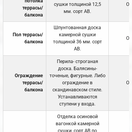
потолка
сушки толщиной 12,5
От
террасы/
мм. сорт АВ.
балкона
Шпунтованная доска
Пол террасы/
камерной сушки
От
балкона
толщиной 36 мм. сорт
АВ.
Перила- строганая
доска. Балясины-
Ограждение
точеные, фигурные. Либо
террасы/
ограждение в
От
балкона
скандинавском стиле.
Устанавливаются
ступени у входа.
Отделка осиновой
вагонкой камерной
сушки, сорт АВ по