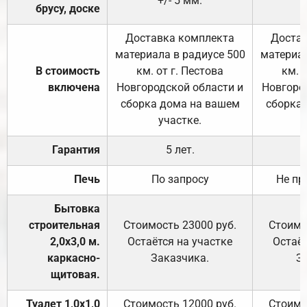
+/- 5 мм.
брусу, доске
Доставка комплекта
Достав
материала в радиусе 500
материал
В стоимость
км. от г. Пестова
км. 
включена
Новгородской области и
Новгоро
сборка дома на вашем
сборка
участке.
Гарантия
5 лет.
Печь
По запросу
Не пр
Бытовка
строительная
Стоимость 23000 руб.
Стоимо
2,0х3,0 м.
Остаётся на участке
Остаёт
каркасно-
Заказчика.
З
щитовая.
Туалет 1,0х1,0
Стоимость 12000 руб.
Стоимо