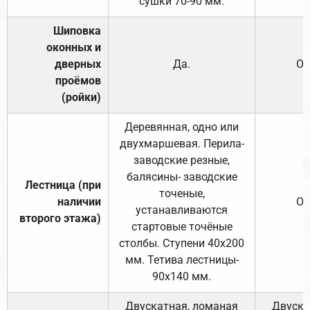
сушки 70-90 мм.
Шиповка
оконных и
дверных
Да.
От
проёмов
(ройки)
Деревянная, одно или
двухмаршевая. Перила-
заводские резные,
балясины- заводские
Лестница (при
точеные,
наличии
От
устанавливаются
второго этажа)
стартовые точёные
столбы. Ступени 40х200
мм. Тетива лестницы-
90х140 мм.
Двускатная, ломаная
Двуска