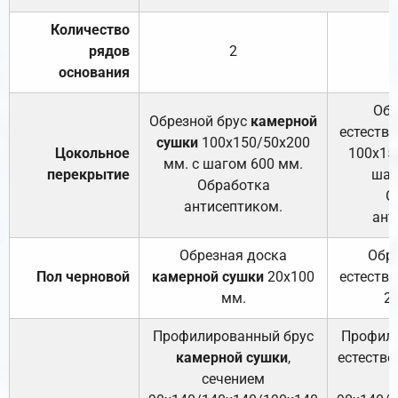
Количество
рядов
2
основания
Обр
Обрезной брус
камерной
естеств
сушки
100х150/50х200
Цокольное
100х15
мм. с шагом 600 мм.
перекрытие
шаг
Обработка
О
антисептиком.
ант
Обрезная доска
Обр
Пол черновой
камерной сушки
20х100
естеств
мм.
2
Профилированный брус
Профили
камерной сушки
,
естестве
сечением
с