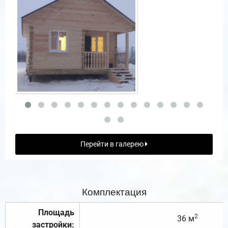
Перейти в галерею
Комплектация
Площадь
2
36 м
застройки: