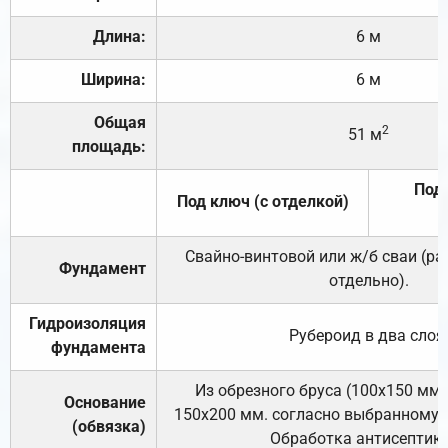
Длина:
6 м
Ширина:
6 м
Общая
2
51 м
площадь:
Под 
Под ключ (с отделкой)
Свайно-винтовой или ж/б сваи (р
Фундамент
отдельно).
Гидроизоляция
Рубероид в два слоя
фундамента
Из обрезного бруса (100х150 мм.
Основание
150х200 мм. согласно выбранному с
(обвязка)
Обработка антисептик