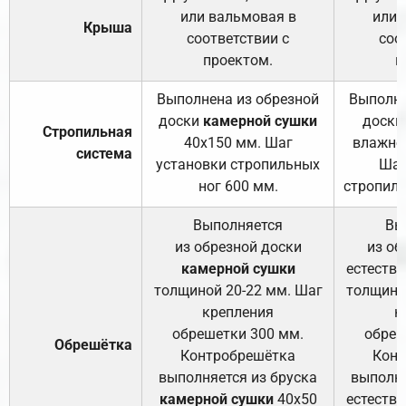
или вальмовая в
или 
Крыша
соответствии с
соо
проектом.
п
Выполнена из обрезной
Выполне
доски
камерной сушки
доски
Стропильная
40х150 мм. Шаг
влажно
система
установки стропильных
Шаг
ног 600 мм.
стропиль
Выполняется
Вы
из обрезной доски
из об
камерной сушки
естеств
толщиной 20-22 мм. Шаг
толщино
крепления
к
обрешетки 300 мм.
обреш
Обрешётка
Контробрешётка
Конт
выполняется из бруска
выполня
камерной сушки
40х50
естеств