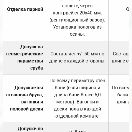
фольге, через
Отделка парной
От
контррейку 20х40 мм.
(вентиляционный зазор).
Установка пологов из
осины.
Допуск на
геометрические
Составляет +/- 50 мм по
Составля
параметры
длине с каждой стороны.
длине с 
сруба
По всему периметру стен
Допускается
бани (если ширина и
По всему
стыковка бруса,
длина бани более 6,0
бани (
вагонки и
метров). Вагонки и
длина 
половой доски
доски пола в каждой
отдельной комнате.
Допуски по