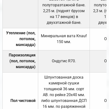
полутораэтажной бане.
полутор
2,25 м. (поднят брусом
2,3 м. (
на 17 венцов) в
17
двухэтажной бане.
двухэ
Утепление (пол,
Минеральная вата
Knauf
потолок,
От
150
мм.
мансарда)
Пароизоляция
(пол, потолок,
Ондутис
R70
.
От
мансарда)
Шпунтованная доска
камерной сушки
толщиной 36 мм. сорт
АВ. по рейке 20х40 мм.
Пол чистовой
либо шпунтованная ДСП
От
16 мм. по разряженной