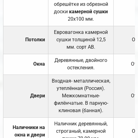
обрешётке из обрезной
доски
камерной сушки
20х100 мм.
Евровагонка камерной
Потолки
сушки толщиной 12,5
От
мм. сорт АВ.
Деревянные, двойного
Окна
От
остекления.
Входная- металлическая,
утеплённая (Россия).
Двери
Межкомнатные-
От
филёнчатые. В парную-
клиновая (банная).
Наличник деревянный,
Наличники на
строганый, камерной
От
окна и двери